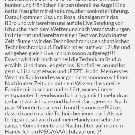
bunten und fröhlichen Farben überall ins Auge! Eine
nette Frau gibt mir eine kurze, aber konkrete Führung.
Darauf kommen Lisa und Rosa, sie zeigen mir das
Büro und wir bereiten uns auf die Live Sendung vor.
Ich suche nach dem Wetter und nach Veranstaltungen
im Internet und bereite meinen Text vor. Nach kurzer
Zeit räumen wir den Technikschrank (den chaotischen
Technikschrank) auf. Endlich ist es kurz vor 12 Uhr und
wir gehen gleich Live. Ich bin soooo aufgeregt!!!
Davor wird mir noch schnell die Technik im Studio
erzählt. Und dann...es geht los! Kopfhörer an und los
geht’s. Lisa sagt etwas und JETZT...Hallo. Mein erstes
Wort im Radio und es war gar nicht soooooo schlimm.
Nach kurzer Zeit und mit dem Wissen, dass meine
Familie mir zuschaut und zuhört, war es immer
entspannter. Irgendwann hab ich gar nicht mehr dran
gedacht was ich sage und habe einfach geredet. Nach
paar Minuten tauschen ich und Lisa unsere Plätze,
dass ich auch mal die Technik bedienen darf. Als wir
fertig sind, schau ich auf mein Handy und sehe die
ganzen Komplimente und Nachrichten auf meinem
Handy. Ich bin MEGAAAA stolz auf uns 3!