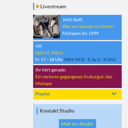
Livestream
Jetzt läuft:
Was wir damals so hörten!
Mixtapes bis 1999
mit
Björn E. Münz
Fr 17 - 18
Uhr
(WH:
Mi 8 - 9, Sa 3 - 4
Uhr)
Ihr hört gerade:
Ein verloren gegangenes Kulturgut: das
Mixtape
Playlist
Kontakt Studio
Mail ins Studio