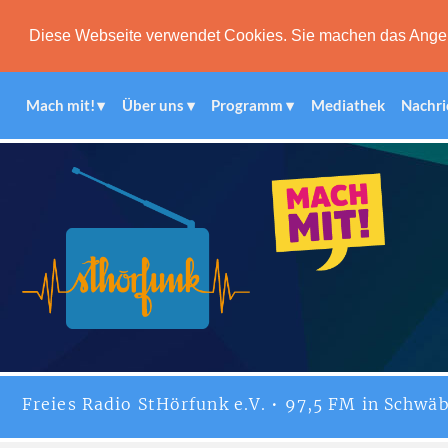
Diese Webseite verwendet Cookies. Sie machen das Angebot
Mach mit!
Über uns
Programm
Mediathek
Nachri
Freies
Radio StHörfunk
e.V. • 97,5 FM in Schwäb