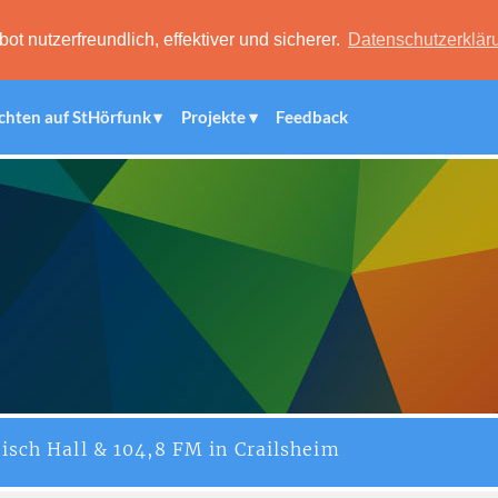
 nutzerfreundlich, effektiver und sicherer.
Datenschutzerklär
chten auf StHörfunk
Projekte
Feedback
isch Hall & 104,8 FM in Crailsheim