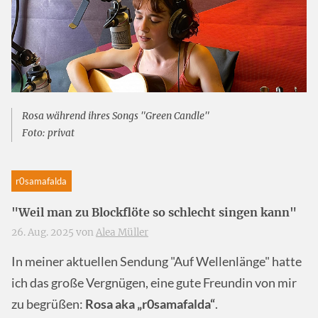
Rosa während ihres Songs "Green Candle"
Foto: privat
r0samafalda
"Weil man zu Blockflöte so schlecht singen kann"
26. Aug. 2025 von
Alea Müller
In meiner aktuellen Sendung "Auf Wellenlänge" hatte
ich das große Vergnügen, eine gute Freundin von mir
zu begrüßen:
Rosa aka „r0samafalda“
.