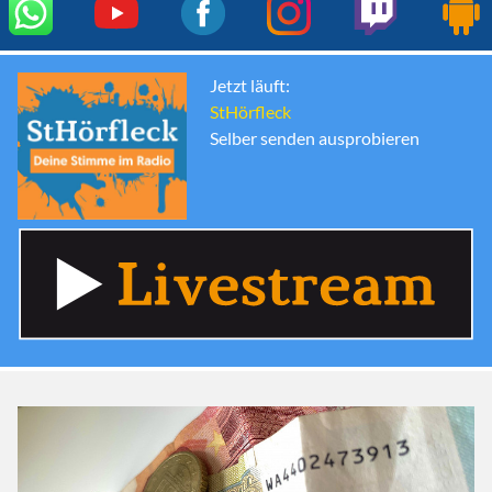
Jetzt läuft:
StHörfleck
Selber senden ausprobieren