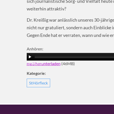
sich journalistische Sorg- und Vielfalt heut
weiterhin attraktiv?
Dr. Kreißig war anlässlich unseres 30-jährig
nicht nur gratuliert, sondern auch Einblicke
Gegen Ende hat er verraten, wann und wie er
Anhören:
mp3 herunterladen
(46MB)
00:00
|
20:15
Kategorie:
StHörfleck