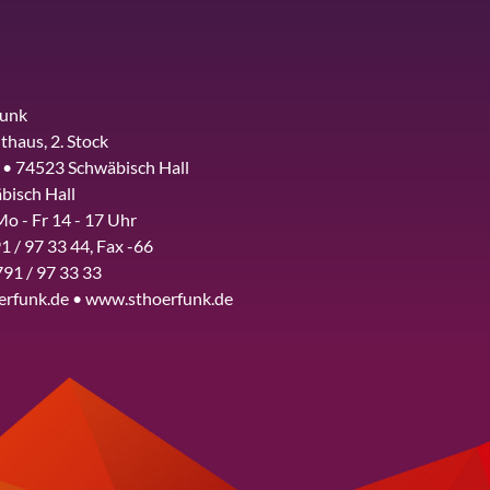
funk
thaus, 2. Stock
 • 74523 Schwäbisch Hall
bisch Hall
Mo - Fr 14 - 17 Uhr
1 / 97 33 44, Fax -66
791 / 97 33 33
erfunk.de • www.sthoerfunk.de