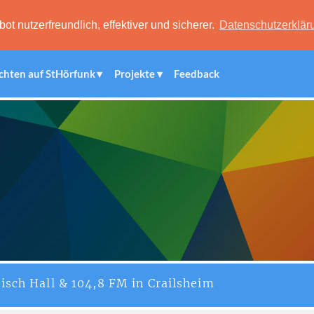
 nutzerfreundlich, effektiver und sicherer.
Datenschutzerklär
chten auf StHörfunk
Projekte
Feedback
isch Hall & 104,8 FM in Crailsheim