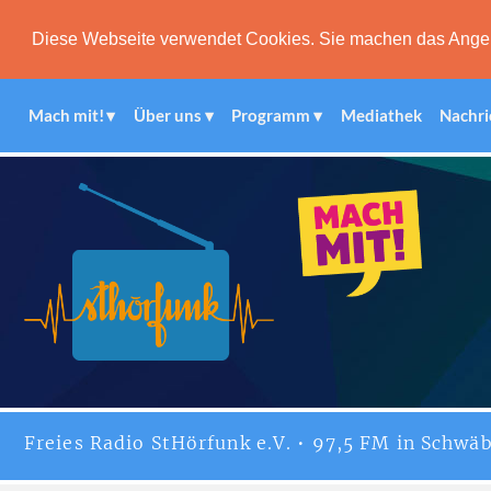
Diese Webseite verwendet Cookies. Sie machen das Angebot
Mach mit!
Über uns
Programm
Mediathek
Nachri
Freies
Radio StHörfunk
e.V. • 97,5 FM in Schwäb