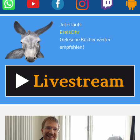
Jetzt läuft:
EselsOhr
Gelesene Bücher weiter
empfehlen!