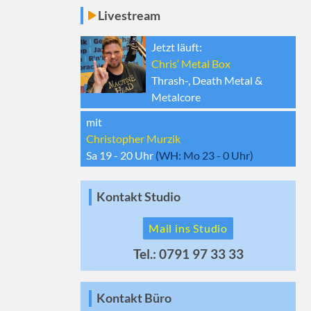
Livestream
Jetzt läuft:
Chris‘ Metal Box
Thrash-, Death Metal &
Metalcore
mit
Christopher Murzik
Sa 19 - 20
Uhr
(WH:
Mo 23 - 0
Uhr)
Kontakt Studio
Mail ins Studio
Tel.: 0791 97 33 33
Kontakt Büro