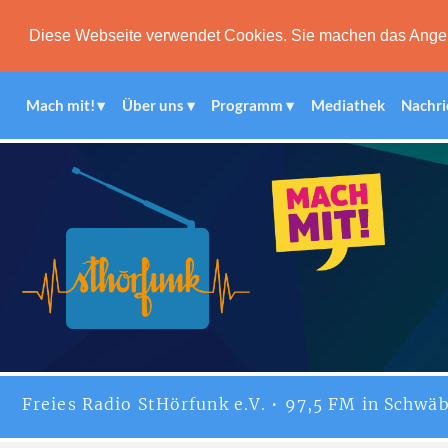
Diese Webseite verwendet Cookies. Sie machen das Angebot
Mach mit!
Über uns
Programm
Mediathek
Nachri
Freies
Radio StHörfunk
e.V. • 97,5 FM in Schwäb