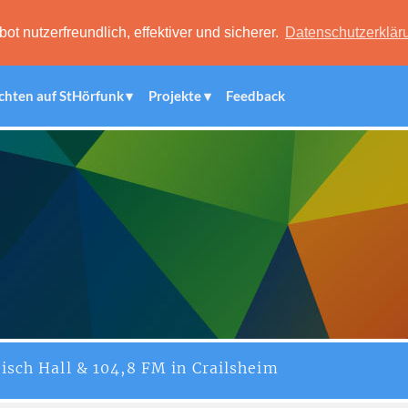
 nutzerfreundlich, effektiver und sicherer.
Datenschutzerklär
chten auf StHörfunk
Projekte
Feedback
isch Hall & 104,8 FM in Crailsheim