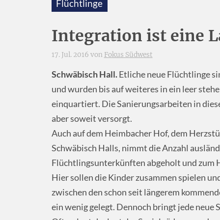
Flüchtlinge
Integration ist eine 
17. Jul. 2016 von
Fokus Südwest
Schwäbisch Hall.
Etliche neue Flüchtlinge s
und wurden bis auf weiteres in ein leer st
einquartiert. Die Sanierungsarbeiten in die
aber soweit versorgt.
Auch auf dem Heimbacher Hof, dem Herzstüc
Schwäbisch Halls, nimmt die Anzahl ausländi
Flüchtlingsunterkünften abgeholt und zum 
Hier sollen die Kinder zusammen spielen und
zwischen den schon seit längerem kommend
ein wenig gelegt. Dennoch bringt jede neue 