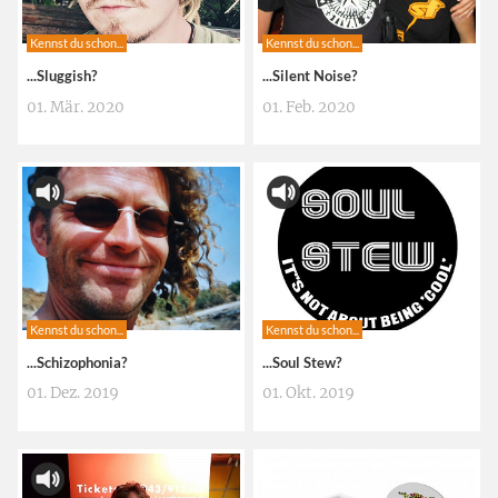
Kennst du schon...
Kennst du schon...
...Sluggish?
...Silent Noise?
01. Mär. 2020
01. Feb. 2020
Kennst du schon...
Kennst du schon...
...Schizophonia?
...Soul Stew?
01. Dez. 2019
01. Okt. 2019