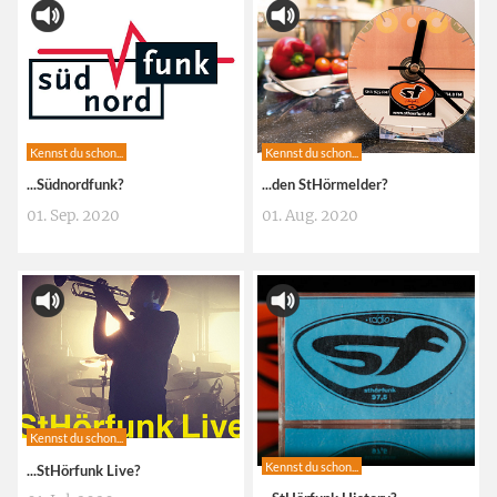
Kennst du schon...
Kennst du schon...
...Südnordfunk?
...den StHörmelder?
01. Sep. 2020
01. Aug. 2020
Kennst du schon...
Kennst du schon...
...StHörfunk Live?