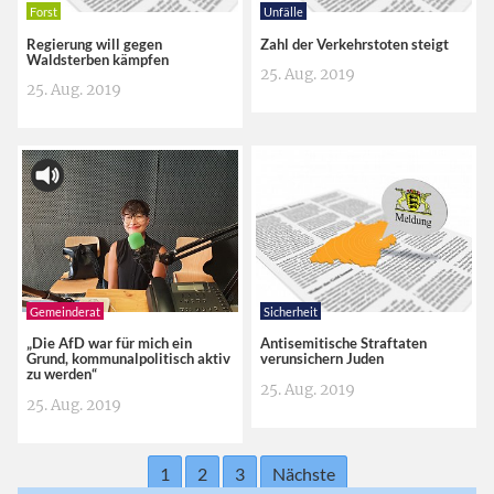
Forst
Unfälle
Regierung will gegen
Zahl der Verkehrstoten steigt
Waldsterben kämpfen
25. Aug. 2019
25. Aug. 2019
Gemeinderat
Sicherheit
„Die AfD war für mich ein
Antisemitische Straftaten
Grund, kommunalpolitisch aktiv
verunsichern Juden
zu werden“
25. Aug. 2019
25. Aug. 2019
1
2
3
Nächste