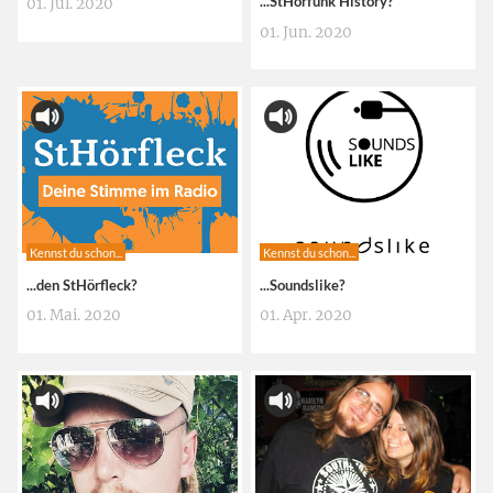
...StHörfunk History?
01. Jul. 2020
01. Jun. 2020
Kennst du schon...
Kennst du schon...
...den StHörfleck?
...Soundslike?
01. Mai. 2020
01. Apr. 2020