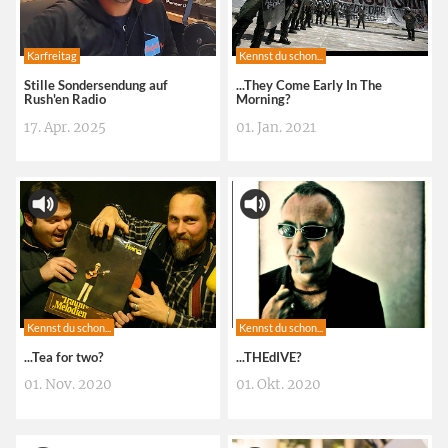
Karfreitag
Kennst du schon...
Stille Sondersendung auf
...They Come Early In The
Rush'en Radio
Morning?
17. Apr. 2025
01. Jan. 2021
Kennst du schon...
Kennst du schon...
...Tea for two?
...THEdIVE?
01. Nov. 2020
01. Okt. 2020